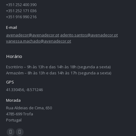
+351 252 400 390
+351 252 171 036
+351 916 990 216
E-mail
avenadecor@avenadecor.pt
aderito.santos@avenadecor.pt
vanessa.machado@avenadecor.pt
Horário
Escritório – 9h às 13h e das 14h às 18h (segunda a sexta)
Armazém – 8h às 13h e das 14h às 17h (segunda a sexta)
GPS
41.330456, -8.571246
Morada
Rua Aldeias de Cima, 650
4785-699 Trofa
Portugal
Find us on:
Facebook
Twitter