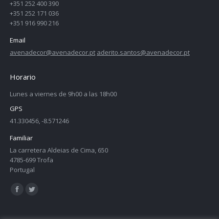
+351 252 400 390
+351 252 171 036
+351 916 990 216
Email
avenadecor@avenadecor.pt
aderito.santos@avenadecor.pt
Horario
Lunes a viernes de 9h00 a las 18h00
GPS
41.330456, -8.571246
Familiar
La carretera Aldeias de Cima, 650
4785-699 Trofa
Portugal
Encuéntranos en:
Facebook
Twitter
page
page