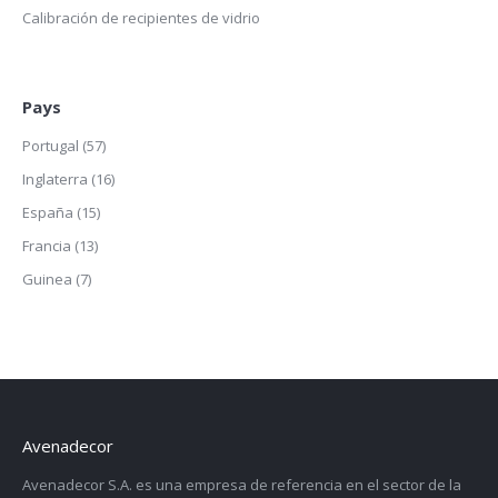
Calibración de recipientes de vidrio
Pays
Portugal
(57)
Inglaterra
(16)
España
(15)
Francia
(13)
Guinea
(7)
Avenadecor
Avenadecor S.A. es una empresa de referencia en el sector de la