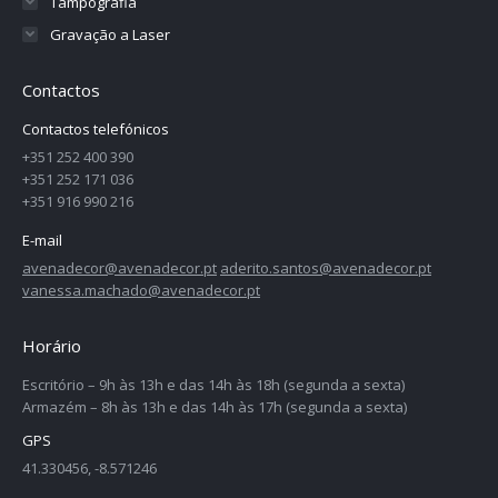
Tampografia
Gravação a Laser
Contactos
Contactos telefónicos
+351 252 400 390
+351 252 171 036
+351 916 990 216
E-mail
avenadecor@avenadecor.pt
aderito.santos@avenadecor.pt
vanessa.machado@avenadecor.pt
Horário
Escritório – 9h às 13h e das 14h às 18h (segunda a sexta)
Armazém – 8h às 13h e das 14h às 17h (segunda a sexta)
GPS
41.330456, -8.571246