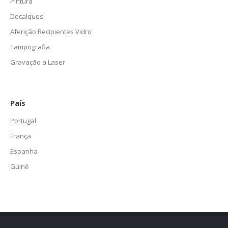
Pintura
Decalques
Aferição Recipientes Vidro
Tampografia
Gravação a Laser
País
Portugal
França
Espanha
Guiné