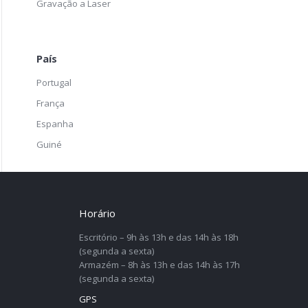
Gravação a Laser
País
Portugal
França
Espanha
Guiné
Horário
Escritório – 9h às 13h e das 14h às 18h
(segunda a sexta)
Armazém – 8h às 13h e das 14h às 17h
(segunda a sexta)
GPS