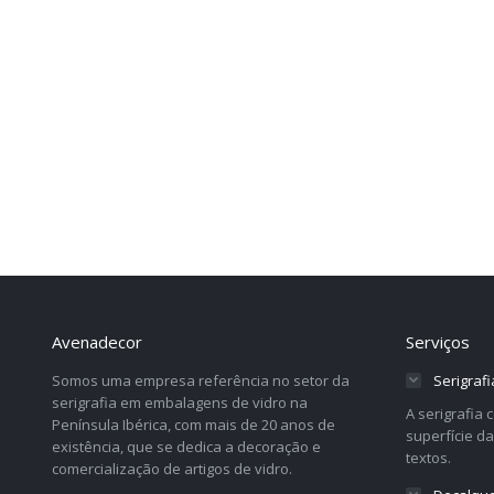
Avenadecor
Serviços
Somos uma empresa referência no setor da
Serigrafi
serigrafia em embalagens de vidro na
A serigrafia
Península Ibérica, com mais de 20 anos de
superfície d
existência, que se dedica a decoração e
textos.
comercialização de artigos de vidro.