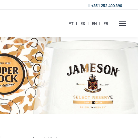
+351 252 400 390
PT
ES
EN
FR