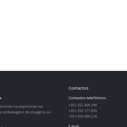
Contactos
a
Contactos telefónicos
+351 252 400 390
 consiste na impressão na
+351 252 171 036
as embalagens de imagens ou
+351 916 990 216
E-mail