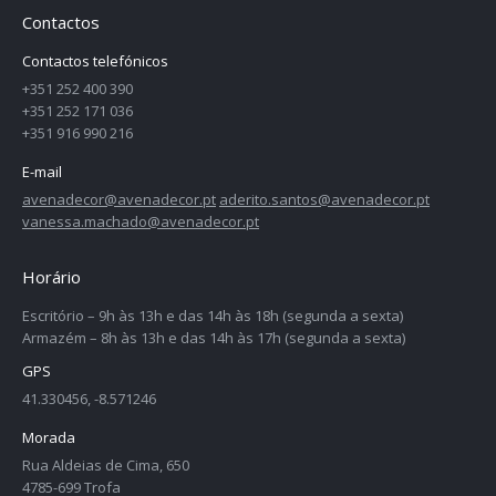
Contactos
Contactos telefónicos
+351 252 400 390
+351 252 171 036
+351 916 990 216
E-mail
avenadecor@avenadecor.pt
aderito.santos@avenadecor.pt
vanessa.machado@avenadecor.pt
Horário
Escritório – 9h às 13h e das 14h às 18h (segunda a sexta)
Armazém – 8h às 13h e das 14h às 17h (segunda a sexta)
GPS
41.330456, -8.571246
Morada
Rua Aldeias de Cima, 650
4785-699 Trofa