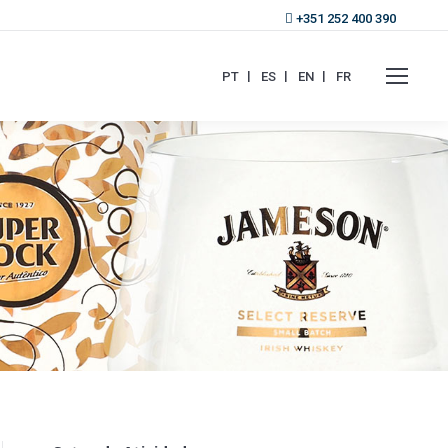
+351 252 400 390
PT
ES
EN
FR