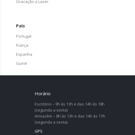
Gravação a Laser
País
Portugal
França
Espanha
Guiné
Horário
Escritório – 9h às 13h e das 14h às 18h
(segunda a sexta)
Armazém – 8h às 13h e das 14h às 17h
(segunda a sexta)
GPS