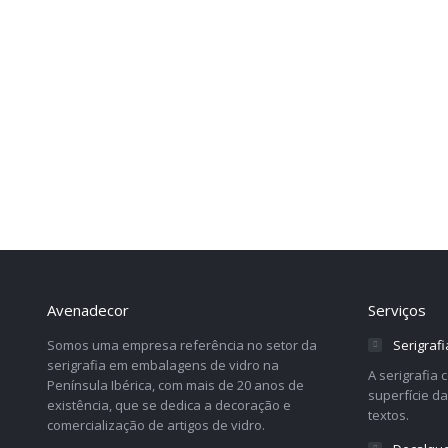
Avenadecor
Serviços
Somos uma empresa referência no setor da
Serigrafi
serigrafia em embalagens de vidro na
A serigrafia
Península Ibérica, com mais de 20 anos de
superfície d
existência, que se dedica a decoração e
textos.
comercialização de artigos de vidro.