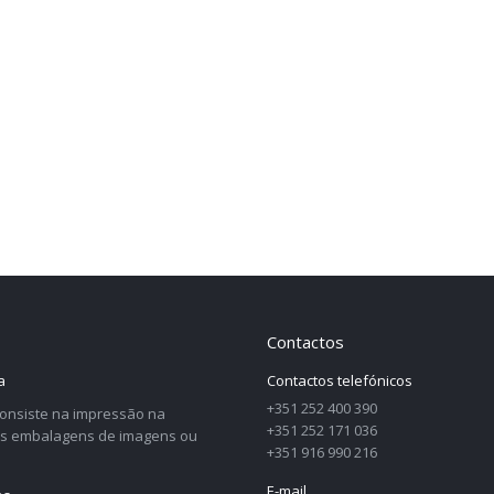
Contactos
a
Contactos telefónicos
+351 252 400 390
 consiste na impressão na
+351 252 171 036
as embalagens de imagens ou
+351 916 990 216
E-mail